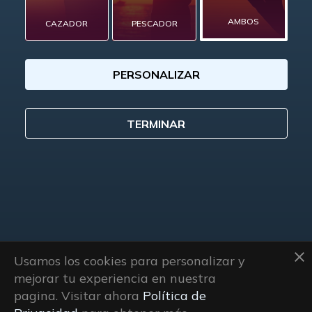
AMBOS
CAZADOR
PESCADOR
PERSONALIZAR
TERMINAR
clear
Usamos los cookies para personalizar y
mejorar tu experiencia en nuestra
pagina. Visitar ahora
Política de